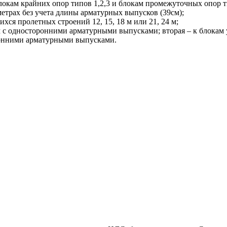
блокам крайних опор типов 1,2,3 и блокам промежуточных опор ти
етрах без учета длины арматурных выпусков (39см);
хся пролетных строений 12, 15, 18 м или 21, 24 м;
кам с односторонними арматурными выпусками; вторая – к блокам
оронними арматурными выпусками.