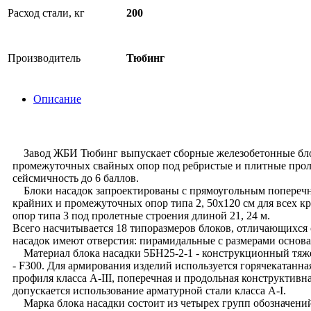
Расход стали, кг
200
Производитель
Тюбинг
Описание
Завод ЖБИ Тюбинг выпускает сборные железобетонные блоки 
промежуточных свайных опор под ребристые и плитные проле
сейсмичность до 6 баллов.
Блоки насадок запроектированы с прямоугольным поперечным
крайних и промежуточных опор типа 2, 50х120 см для всех к
опор типа 3 под пролетные строения длиной 21, 24 м.
Всего насчитывается 18 типоразмеров блоков, отличающихся
насадок имеют отверстия: пирамидальные с размерами основан
Материал блока насадки 5БН25-2-1 - конструкционный тяжел
- F300. Для армирования изделий используется горячекатанна
профиля класса А-III, поперечная и продольная конструктивна
допускается использование арматурной стали класса А-I.
Марка блока насадки состоит из четырех групп обозначени