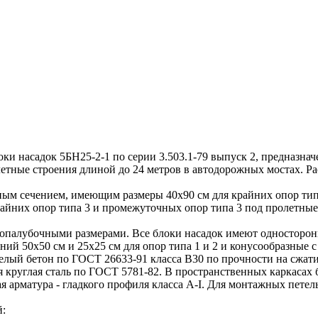
насадок 5БН25-2-1 по серии 3.503.1-79 выпуск 2, предназнач
тные строения длиной до 24 метров в автодорожных мостах. Ра
 сечением, имеющим размеры 40х90 см для крайних опор типа I
райних опор типа 3 и промежуточных опор типа 3 под пролетные 
 опалубочными размерами. Все блоки насадок имеют односторон
ий 50х50 см и 25х25 см для опор типа 1 и 2 и конусообразные с
ый бетон по ГОСТ 26633-91 класса В30 по прочности на сжати
я круглая сталь по ГОСТ 5781-82. В пространственных каркасах
я арматура - гладкого профиля класса А-I. Для монтажных петел
й: