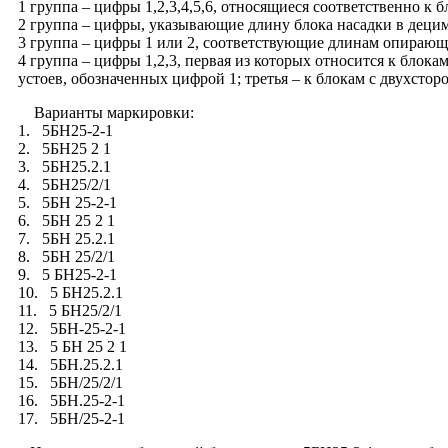
1 группа – цифры 1,2,3,4,5,6, относящиеся соответственно к 
2 группа – цифры, указывающие длину блока насадки в децим
3 группа – цифры 1 или 2, соответствующие длинам опирающи
4 группа – цифры 1,2,3, первая из которых относится к бло
устоев, обозначенных цифрой 1; третья – к блокам с двухст
Варианты маркировки:
1. 5БН25-2-1
2. 5БН25 2 1
3. 5БН25.2.1
4. 5БН25/2/1
5. 5БН 25-2-1
6. 5БН 25 2 1
7. 5БН 25.2.1
8. 5БН 25/2/1
9. 5 БН25-2-1
10. 5 БН25.2.1
11. 5 БН25/2/1
12. 5БН-25-2-1
13. 5 БН 25 2 1
14. 5БН.25.2.1
15. 5БН/25/2/1
16. 5БН.25-2-1
17. 5БН/25-2-1