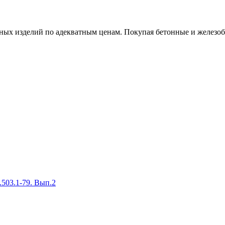
х изделий по адекватным ценам. Покупая бетонные и железобет
503.1-79. Вып.2