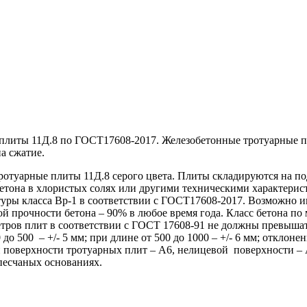
ты 11Д.8 по ГОСТ17608-2017. Железобетонные тротуарные пли
а сжатие.
уарные плиты 11Д.8 серого цвета. Плиты складируются на подд
етона в хлористых солях или другими техническими характери
ы класса Вр-1 в соответствии с ГОСТ17608-2017. Возможно и
й прочности бетона – 90% в любое время года. Класс бетона по 
тров плит в соответствии с ГОСТ 17608-91 не должны превыша
 до 500 – +/- 5 мм; при длине от 500 до 1000 – +/- 6 мм; отклон
ой поверхности тротуарных плит – А6, нелицевой поверхности 
песчаных основаниях.