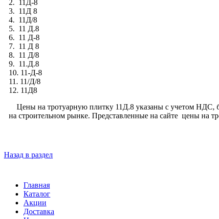
2. 11Д-8
3. 11Д 8
4. 11Д/8
5. 11 Д.8
6. 11 Д-8
7. 11 Д 8
8. 11 Д/8
9. 11.Д.8
10. 11-Д-8
11. 11/Д/8
12. 11Д8
Цены на тротуарную плитку 11Д.8 указаны с учетом НДС, бе
на строительном рынке. Представленные на сайте цены на т
Назад в раздел
Главная
Каталог
Акции
Доставка