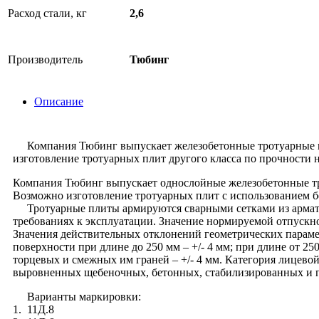
Расход стали, кг
2,6
Производитель
Тюбинг
Описание
Компания Тюбинг выпускает железобетонные тротуарные пли
изготовление тротуарных плит другого класса по прочности н
Компания Тюбинг выпускает однослойные железобетонные трот
Возможно изготовление тротуарных плит с использованием б
Тротуарные плиты армируются сварными сетками из арматур
требованиях к эксплуатации. Значение нормируемой отпускно
Значения действительных отклонений геометрических параме
поверхности при длине до 250 мм – +/- 4 мм; при длине от 250
торцевых и смежных им граней – +/- 4 мм. Категория лицев
выровненных щебеночных, бетонных, стабилизированных и 
Варианты маркировки:
1. 11Д.8