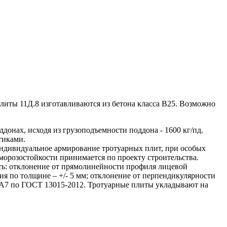
ты 11Д.8 изготавливаются из бетона класса В25. Возможно
онах, исходя из грузоподъемности поддона - 1600 кг/пд.
стиками.
ндивидуальное армирование тротуарных плит, при особых
морозостойкости принимается по проекту строительства.
ть: отклонение от прямолинейности профиля лицевой
ения по толщине – +/- 5 мм; отклонение от перпендикулярности
– А7 по ГОСТ 13015-2012. Тротуарные плиты укладывают на