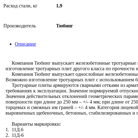
Расход стали, кг
1,9
Производитель
Тюбинг
Описание
Компания Тюбинг выпускает железобетонные тротуарные пли
изготовление тротуарных плит другого класса по прочности 
Компания Тюбинг выпускает однослойные железобетонные тро
Возможно изготовление тротуарных плит с использованием б
Тротуарные плиты армируются сварными сетками из арматур
требованиях к эксплуатации. Значение нормируемой отпускно
Значения действительных отклонений геометрических параме
поверхности при длине до 250 мм – +/- 4 мм; при длине от 250
торцевых и смежных им граней – +/- 4 мм. Категория лицев
выровненных щебеночных, бетонных, стабилизированных и 
Варианты маркировки:
1. 11Д.6
2. 11Д-6