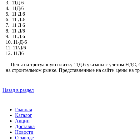
3. 11Д 6
4. 11Д/6
5. 11 Д.6
6. 11 Д-6
7. 11 Д 6
8. 11 Д/6
9. 11.Д.6
10. 11-Д-6
11. 11/Д/6
12. 11Д6
Цены на тротуарную плитку 11Д.6 указаны с учетом НДС, бе
на строительном рынке. Представленные на сайте цены на т
Назад в раздел
Главная
Каталог
Акции
Доставка
Новости
О заводе