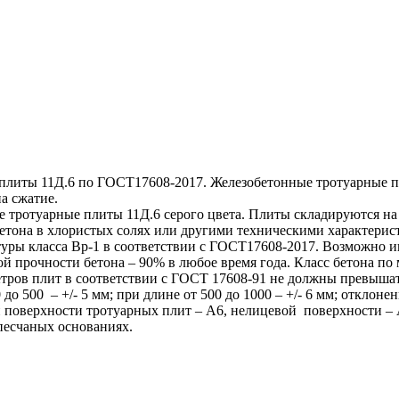
ты 11Д.6 по ГОСТ17608-2017. Железобетонные тротуарные пли
на сжатие.
туарные плиты 11Д.6 серого цвета. Плиты складируются на по
етона в хлористых солях или другими техническими характери
ы класса Вр-1 в соответствии с ГОСТ17608-2017. Возможно и
й прочности бетона – 90% в любое время года. Класс бетона по 
тров плит в соответствии с ГОСТ 17608-91 не должны превыша
 до 500 – +/- 5 мм; при длине от 500 до 1000 – +/- 6 мм; отклон
ой поверхности тротуарных плит – А6, нелицевой поверхности 
песчаных основаниях.